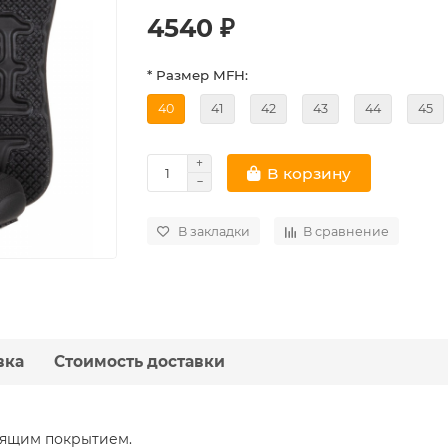
4540 ₽
* Размер MFH:
40
41
42
43
44
45
В корзину
В закладки
В сравнение
вка
Стоимость доставки
зящим покрытием.