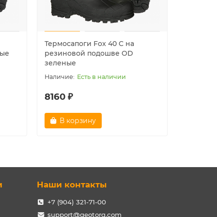
Термосапоги Fox 40 C на
Термоса
ные
резиновой подошве OD
черные
зеленые
Есть в наличии
8160 ₽
7830 ₽
В корзину
В ко
и
Наши контакты
+7 (904) 321-71-00
support@geotorg.com