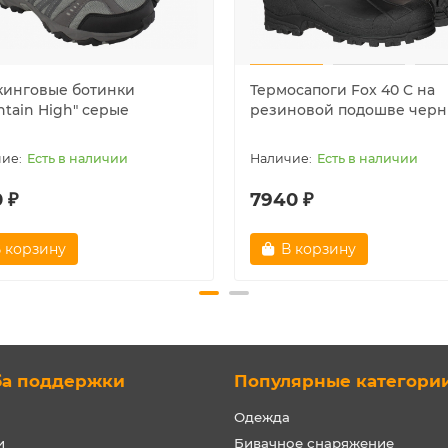
кинговые ботинки
Термосапоги Fox 40 C на
ntain High" серые
резиновой подошве чер
Есть в наличии
Есть в наличии
 ₽
7940 ₽
 корзину
В корзину
ба поддержки
Популярные категори
Одежда
и
Бивачное снаряжение