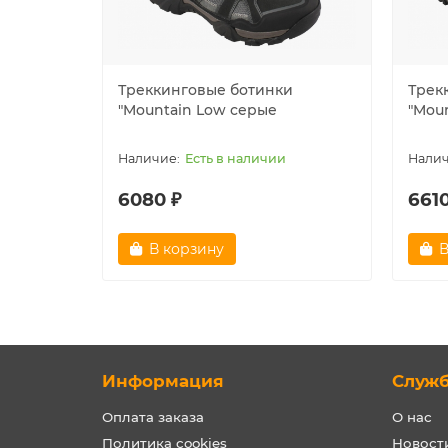
Треккинговые ботинки
Трек
"Mountain Low серые
"Mou
Есть в наличии
6080 ₽
6610
В корзину
В
Информация
Служ
Оплата заказа
О нас
Политика cookies
Новост