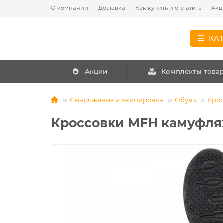
О компании
Доставка
Как купить и оплатить
Акц
КА
Акции
Комплекты това
Снаряжение и экипировка
Обувь
Кро
Кроссовки MFH камуфл