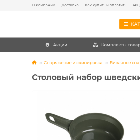
О компании
Доставка
Как купить и оплатить
Акц
КА
Акции
Комплекты това
Снаряжение и экипировка
Бивачное сн
Столовый набор шведски