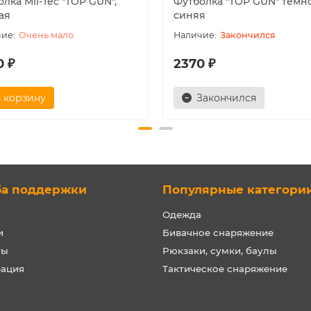
лка Mil-Tec "TOP GUN",
Футболка "TOP GUN" темн
ая
синяя
Очень мало
Закончился
0 ₽
2370 ₽
 корзину
Закончился
ба поддержки
Популярные категори
Одежда
и
Бивачное снаряжение
ты
Рюкзаки, сумки, баулы
рация
Тактическое снаряжение