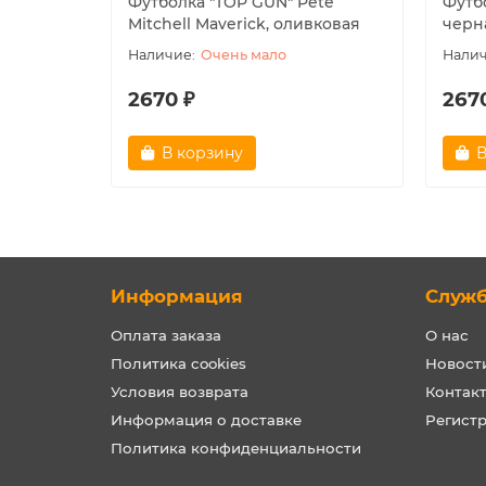
Футболка "TOP GUN" Pete
Футбо
Mitchell Maverick, оливковая
черн
Очень мало
2670 ₽
267
В корзину
В
Информация
Служ
Оплата заказа
О нас
Политика cookies
Новост
Условия возврата
Контак
Информация о доставке
Регист
Политика конфиденциальности