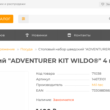
ии и распродажи
За
ТАЛОГ
ров
Новинки
Контакты
аряжение
Посуда
Столовый набор шведский "ADVENTURER K
й "ADVENTURER KIT WILDO®" 4 
Код товара
71038
Артикул
14673101
Производитель
Mil-tec
EAN
733088366
Закончился