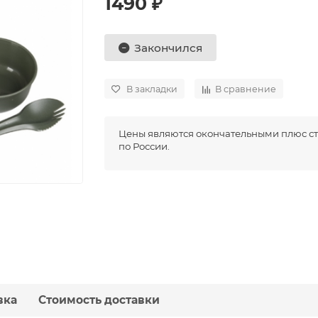
1490 ₽
Закончился
В закладки
В сравнение
Цены являются окончательными плюс ст
по России.
вка
Стоимость доставки