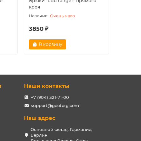
о-
Брюки "bdu ranger" прямого
Гетры со
кроя
(черные
Очень мало
3850 ₽
3290 ₽
В корзину
Зак
и
Наши контакты
+7 (904) 321-71-00
support@geotorg.com
Наш адрес
Основной склад: Германия,
Берлин
Доп. склад: Россия, Омск