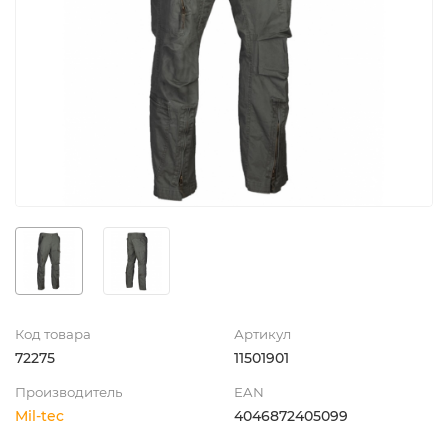
Код товара
Артикул
72275
11501901
Производитель
EAN
Mil-tec
4046872405099