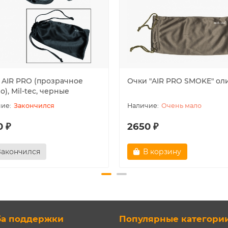
 AIR PRO (прозрачное
Очки "AIR PRO SMOKE" ол
о), Mil-tec, черные
Закончился
Очень мало
0 ₽
2650 ₽
Закончился
В корзину
ба поддержки
Популярные категори