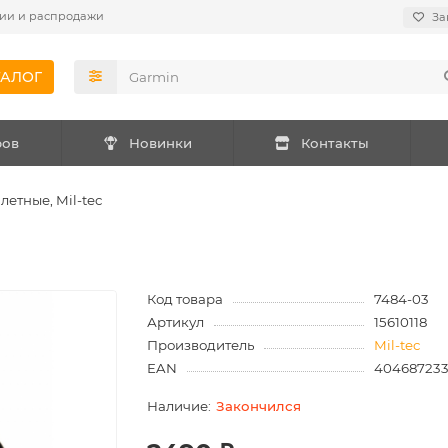
ии и распродажи
За
ТАЛОГ
ров
Новинки
Контакты
летные, Mil-tec
Код товара
7484-03
Артикул
15610118
Производитель
Mil-tec
EAN
40468723
Закончился