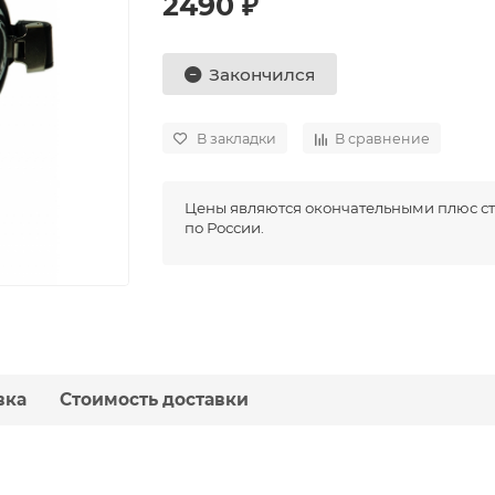
2490 ₽
Закончился
В закладки
В сравнение
Цены являются окончательными плюс ст
по России.
вка
Стоимость доставки