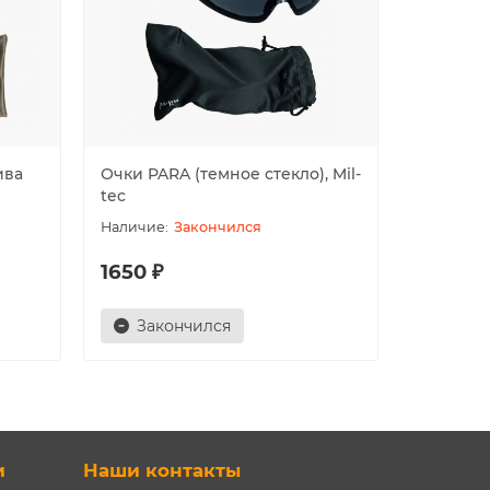
ива
Очки PARA (темное стекло), Mil-
Очки AI
tec
стекло), 
Закончился
1650 ₽
1800 ₽
Закончился
Зак
и
Наши контакты