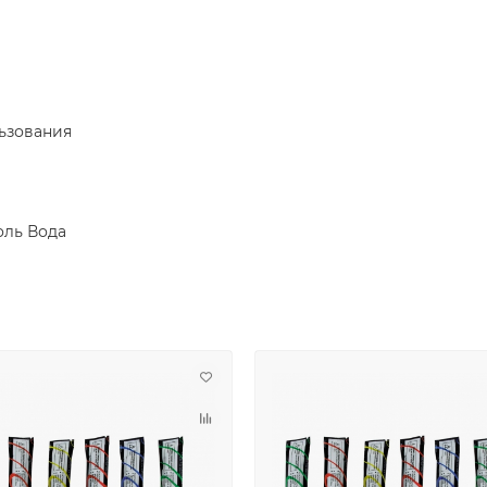
льзования
оль Вода