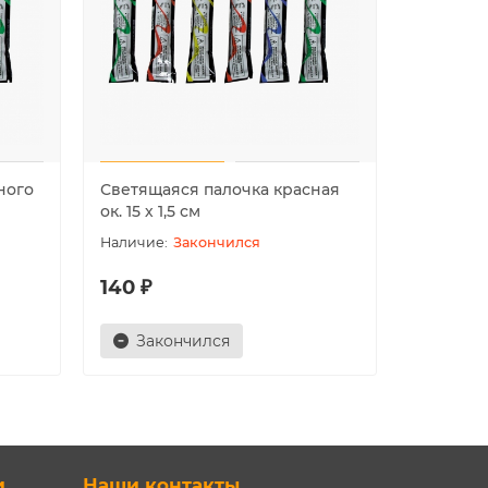
ного
Светящаяся палочка красная
Светяща
ок. 15 х 1,5 см
оранжево
Закончился
140 ₽
140 ₽
Закончился
Зак
и
Наши контакты