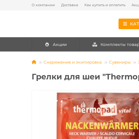
О компании
Доставка
Как купить и оплатить
Акц
КА
Акции
Комплекты това
Снаряжение и экипировка
Сувениры
Грелки для шеи "Thermop