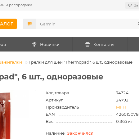
ии и распродажи
За
ТАЛОГ
ров
Новинки
Контакты
Зажигалки
Грелки для шеи "Thermopad", 6 шт., одноразовые
ad", 6 шт., одноразовые
Код товара
74724
Артикул
24792
Производитель
MFH
EAN
426015078
Вес
0.365 кг
Закончился