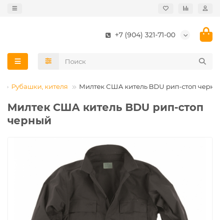
+7 (904) 321-71-00
Рубашки, кителя
Милтек США китель BDU рип-стоп черн
Милтек США китель BDU рип-стоп
черный