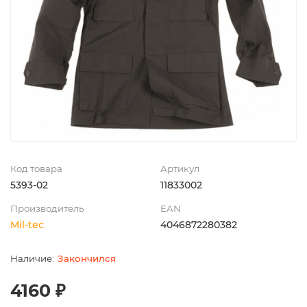
Код товара
Артикул
5393-02
11833002
Производитель
EAN
Mil-tec
4046872280382
Закончился
4160 ₽