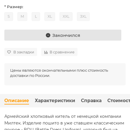
* Размер:
S
M
L
XL
XXL
3XL
Закончился
В закладки
В сравнение
Цены являются окончательными плюс стоимость
доставки по России.
Описание
Характеристики
Справка
Стоимост
Армейский хлопковый китель от немецкой компании
Милтек. Изделие пошито в уже ставшем классическим
покрое - BDU (Battle Dress Uniform), который был на