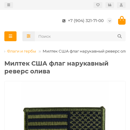
+7 (904) 321-71-00
ы
Флаги и гербы
Милтек США флаг нарукавный реверс оли
Милтек США флаг нарукавный
реверс олива