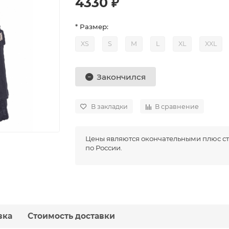
4330 ₽
* Размер:
XS
S
M
L
XL
XXL
Закончился
В закладки
В сравнение
Цены являются окончательными плюс ст
по России.
вка
Стоимость доставки