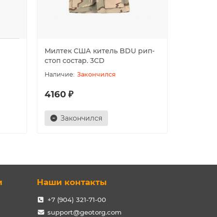
Милтек США китель BDU рип-
Китель 
стоп состар. 3CD
Закончился
4160 ₽
3290 ₽
Закончился
Зак
и
Наши контакты
+7 (904) 321-71-00
support@geotorg.com