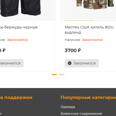
ы-бермуды черные
Милтек США китель BDU
вудленд
Закончился
Закончился
0 ₽
3700 ₽
Закончился
Закончился
ба поддержки
Популярные категори
Одежда
и
Бивачное снаряжение