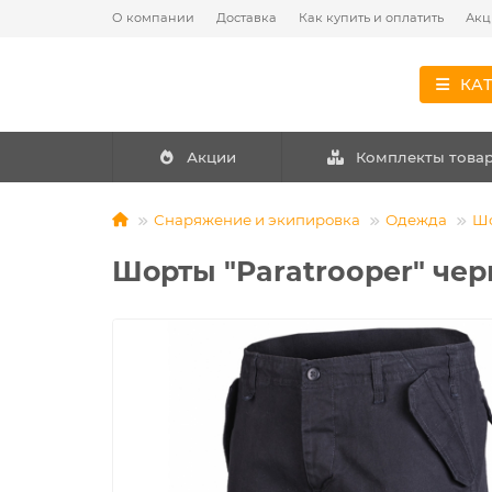
О компании
Доставка
Как купить и оплатить
Акц
КА
Акции
Комплекты това
Снаряжение и экипировка
Одежда
Ш
Шорты "Paratrooper" че