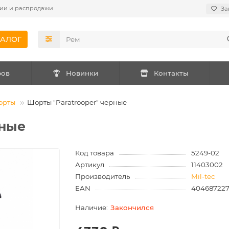
ии и распродажи
За
ТАЛОГ
ров
Новинки
Контакты
орты
Шорты "Paratrooper" черные
рные
Код товара
5249-02
Артикул
11403002
Производитель
Mil-tec
EAN
404687227
Закончился