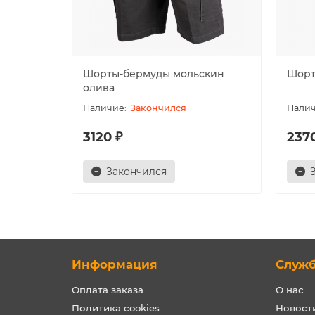
Шорты-бермуды мольскин
Шорт
олива
Закончился
3120 ₽
237
Закончился
Информация
Служ
Оплата заказа
О нас
Политика cookies
Новост