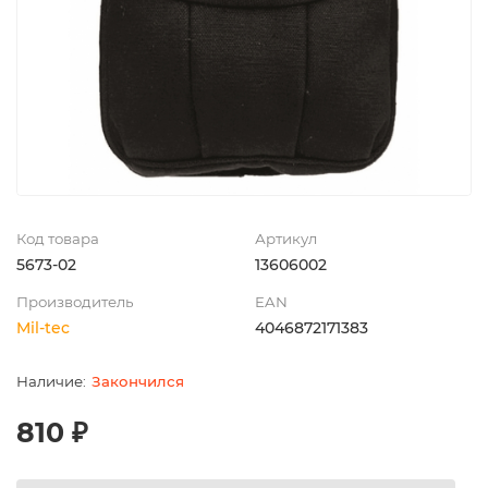
Код товара
Артикул
5673-02
13606002
Производитель
EAN
Mil-tec
4046872171383
Закончился
810 ₽