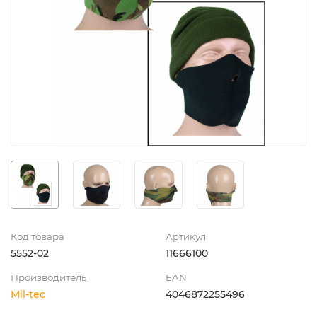
Код товара
Артикул
5552-02
11666100
Производитель
EAN
Mil-tec
4046872255496