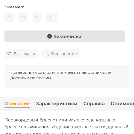
* Размер:
S
M
L
XL
Закончился
В закладки
В сравнение
Цены являются окончательными плюс стоимость
доставки по России.
Описание
Характеристики
Справка
Стоимост
Паракордовый браслет или как его ещё называют -
браслет выживания. Изделие вызывает не поддельный
восторг у сторонников экстремального отдыха и