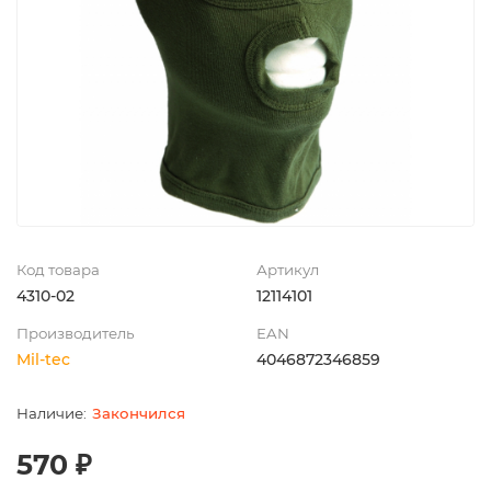
Код товара
Артикул
4310-02
12114101
Производитель
EAN
Mil-tec
4046872346859
Закончился
570 ₽