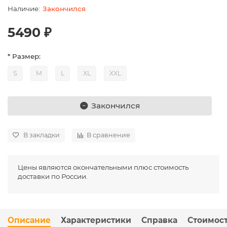
Закончился
5490 ₽
* Размер:
S
M
L
XL
XXL
Закончился
В закладки
В сравнение
Цены являются окончательными плюс стоимость
доставки по России.
Описание
Характеристики
Справка
Стоимост