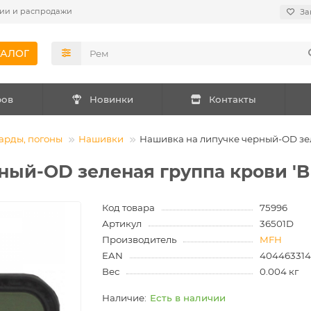
ии и распродажи
За
ТАЛОГ
ров
Новинки
Контакты
арды, погоны
Нашивки
Нашивка на липучке черный-OD зел
ный-OD зеленая группа крови 'B
Код товара
75996
Артикул
36501D
Производитель
MFH
EAN
404463314
Вес
0.004 кг
Есть в наличии