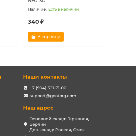
NEG' 3D
Есть в наличии
340 ₽
340 ₽
В корзину
В ко
и
Наши контакты
+7 (904) 321-71-00
support@geotorg.com
Наш адрес
Основной склад: Германия,
Берлин
Доп. склад: Россия, Омск