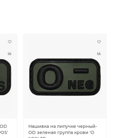
-OD
Нашивка на липучке черный-
Нашивка
POS'
OD зеленая группа крови 'O
хаки гру