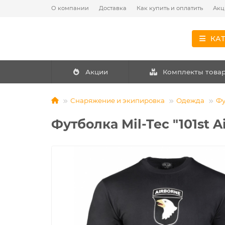
О компании
Доставка
Как купить и оплатить
Акц
КА
Акции
Комплекты това
Снаряжение и экипировка
Одежда
Фу
Футболка Mil-Tec "101st A