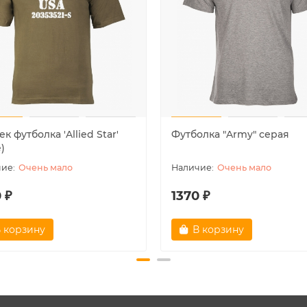
к футболка ′Allied Star′
Футболка "Army" серая
e)
Очень мало
Очень мало
 ₽
1370 ₽
 корзину
В корзину