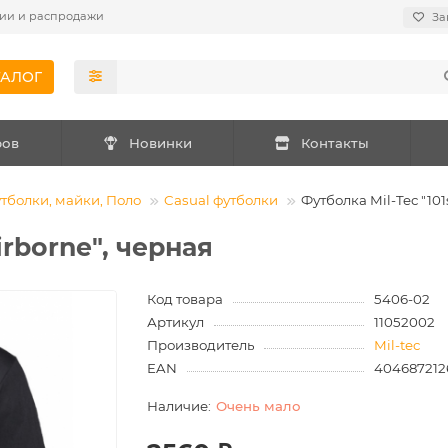
ии и распродажи
За
ТАЛОГ
ров
Новинки
Контакты
тболки, майки, Поло
Casual футболки
Футболка Mil-Tec "101
irborne", черная
Код товара
5406-02
Артикул
11052002
Производитель
Mil-tec
EAN
404687212
Очень мало