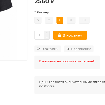
2560 ₽
* Размер:
S
M
L
XL
XXL
В корзину
В закладки
В сравнение
В наличии на российском складе!!!
Цены являются окончательными плюс ст
по России.