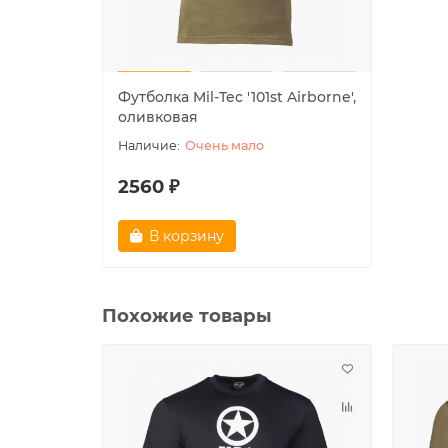
Футболка Mil-Tec ′101st Airborne′,
оливковая
Очень мало
2560 ₽
В корзину
Похожие товары