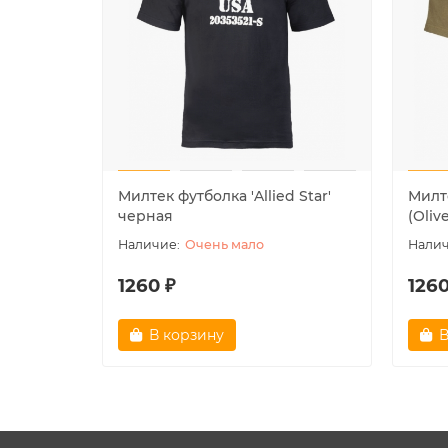
Милтек футболка ′Allied Star′
Милте
черная
(Oliv
Очень мало
1260 ₽
1260
В корзину
В