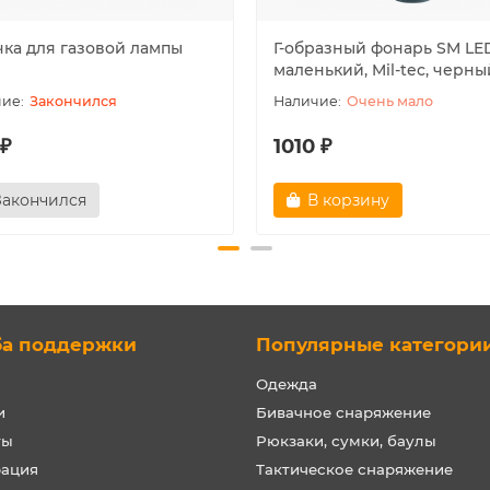
чка для газовой лампы
Г-образный фонарь SM LE
маленький, Mil-tec, черны
Закончился
Очень мало
 ₽
1010 ₽
Закончился
В корзину
ба поддержки
Популярные категори
Одежда
и
Бивачное снаряжение
ты
Рюкзаки, сумки, баулы
рация
Тактическое снаряжение