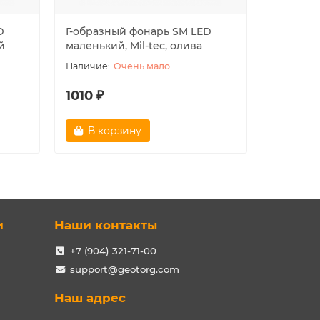
D
Г-образный фонарь SM LED
Фонарик 
й
маленький, Mil-tec, олива
tec
Очень мало
1010 ₽
620 ₽
В корзину
В ко
и
Наши контакты
+7 (904) 321-71-00
support@geotorg.com
Наш адрес