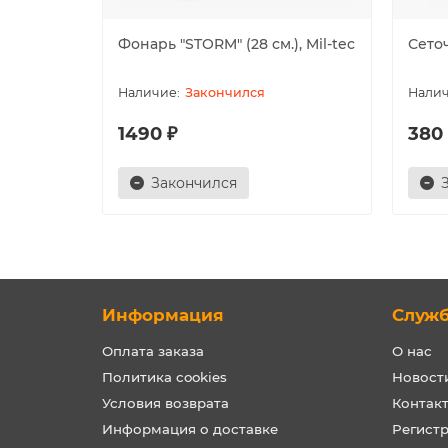
Фонарь "STORM" (28 см.), Mil-tec
Сето
Закончился
1490 ₽
380
Закончился
Информация
Служ
Оплата заказа
О нас
Политика cookies
Новост
Условия возврата
Контак
Информация о доставке
Регист