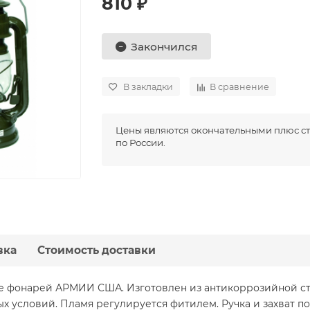
810 ₽
Закончился
В закладки
В сравнение
Цены являются окончательными плюс ст
по России.
вка
Стоимость доставки
ве фонарей АРМИИ США. Изготовлен из антикоррозийной с
х условий. Пламя регулируется фитилем. Ручка и захват п