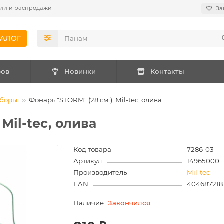
ии и распродажи
За
ТАЛОГ
ров
Новинки
Контакты
иборы
Фонарь "STORM" (28 см.), Mil-tec, олива
Mil-tec, олива
Код товара
7286-03
Артикул
14965000
Производитель
Mil-tec
EAN
404687218
Закончился