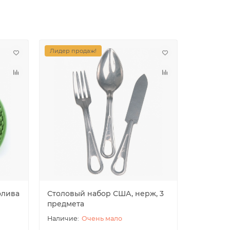
Лидер продаж!
олива
Столовый набор США, нерж, 3
Набор по
предмета
tec
Очень мало