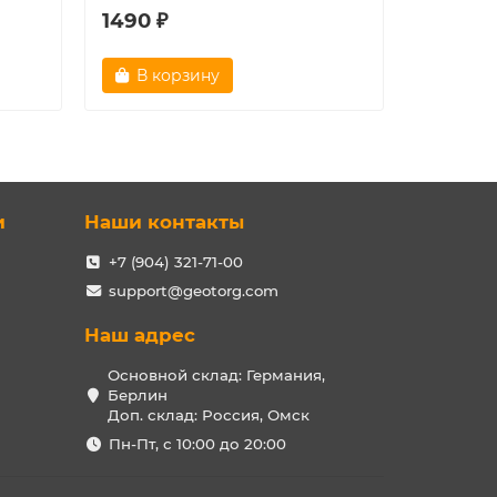
1490 ₽
1950 ₽
В корзину
Зак
и
Наши контакты
+7 (904) 321-71-00
support@geotorg.com
Наш адрес
Основной склад: Германия,
Берлин
Доп. склад: Россия, Омск
Пн-Пт, с 10:00 до 20:00