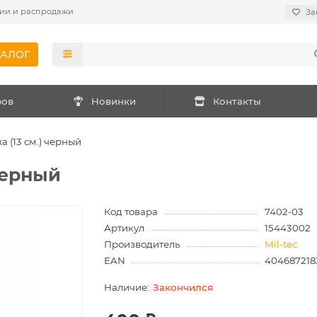
ии и распродажи
За
ТАЛОГ
ров
Новинки
Контакты
а (13 см.) черный
черный
Код товара
7402-03
Артикул
15443002
Производитель
Mil-tec
EAN
404687218
Закончился