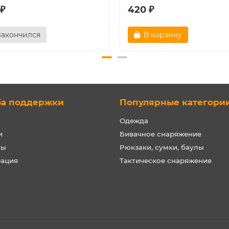
 ₽
420 ₽
Закончился
В корзину
ба поддержки
Популярные категори
Одежда
и
Бивачное снаряжение
ты
Рюкзаки, сумки, баулы
рация
Тактическое снаряжение