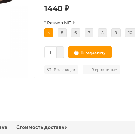
1440 ₽
* Размер MFH:
4
5
6
7
8
9
10
В корзину
В закладки
В сравнение
вка
Стоимость доставки