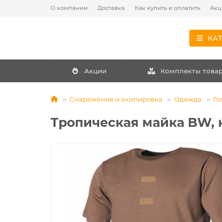
О компании
Доставка
Как купить и оплатить
Акц
КА
Акции
Комплекты това
Снаряжение и экипировка
Одежда
Го
Тропическая майка BW, к