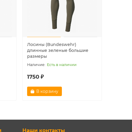
Лосины (Bundeswehr)
Плюшев
длинные зеленые большие
оливков
размеры
Есть в наличии
1750 ₽
2630 ₽
В корзину
В ко
и
Наши контакты