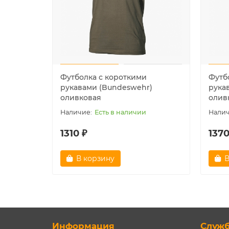
Футболка с короткими
Футб
рукавами (Bundeswehr)
рука
оливковая
олив
Есть в наличии
1310 ₽
1370
В корзину
В
Информация
Служ