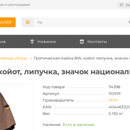
ии и распродажи
За
ТАЛОГ
ров
Новинки
Контакты
ловные уборы
Тропическая майка BW, койот, липучка, значок
ойот, липучка, значок национа
Код товара
74398
Артикул
11051R
Производитель
MFH
EAN
40446332
Вес
0.192 кг
Есть в наличии