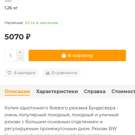
Вес
1.26 кг
Есть в наличии
5070 ₽
В корзину
В закладки
В сравнение
Описание
Характеристики
Справка
Стоимост
Копия однотонного боевого рюкзака Бундесвера -
очень популярный походный, походный и уличный
рюкзак с большим основным отделением и
регулируемым промежуточным дном. Рюкзак BW