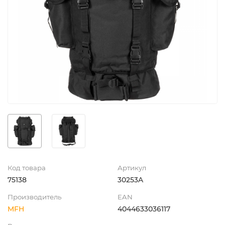
Код товара
Артикул
75138
30253A
Производитель
EAN
MFH
4044633036117