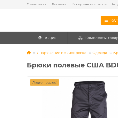
О компании
Доставка
Как купить и оплатить
Акц
КА
Акции
Комплекты това
Снаряжение и экипировка
Одежда
Б
Брюки полевые США BDU,
Лидер продаж!