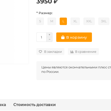
3950 ₽
* Размер:
S
M
L
XL
XXL
3XL
В корзину
В закладки
В сравнение
Цены являются окончательными плюс ст
по России.
вка
Стоимость доставки