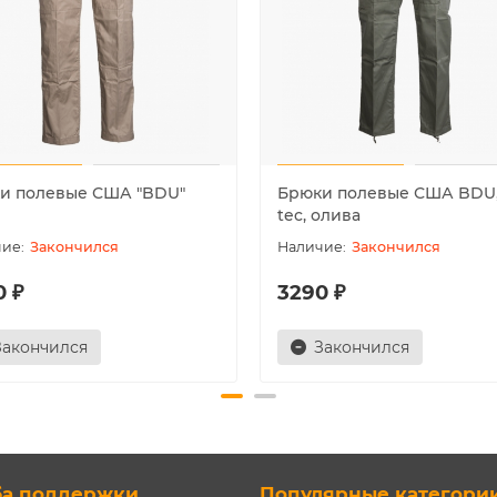
и полевые США "BDU"
Брюки полевые США BDU, 
tec, олива
Закончился
Закончился
0 ₽
3290 ₽
Закончился
Закончился
ба поддержки
Популярные категори