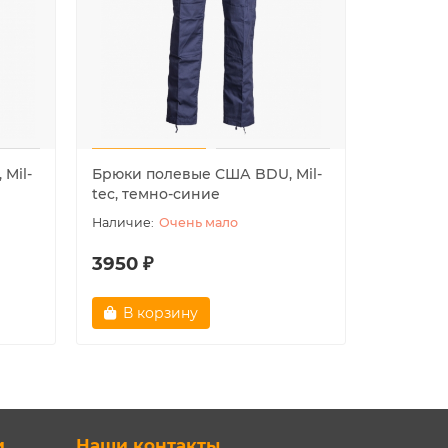
Mil-
Брюки полевые США BDU, Mil-
Брюки п
tec, темно-синие
tec, вуд
Очень мало
3950 ₽
3950 ₽
В корзину
В ко
и
Наши контакты