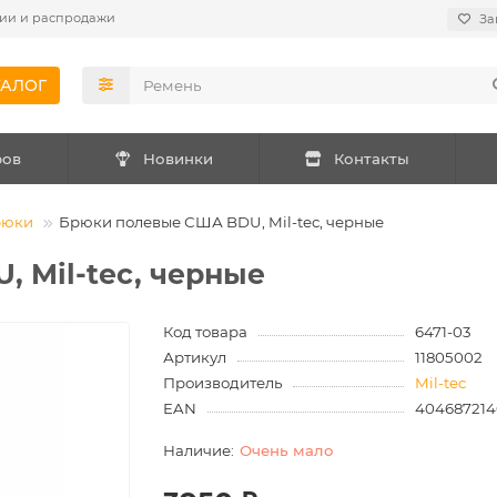
ии и распродажи
За
ТАЛОГ
ров
Новинки
Контакты
рюки
Брюки полевые США BDU, Mil-tec, черные
 Mil-tec, черные
Код товара
6471-03
Артикул
11805002
Производитель
Mil-tec
EAN
404687214
Очень мало