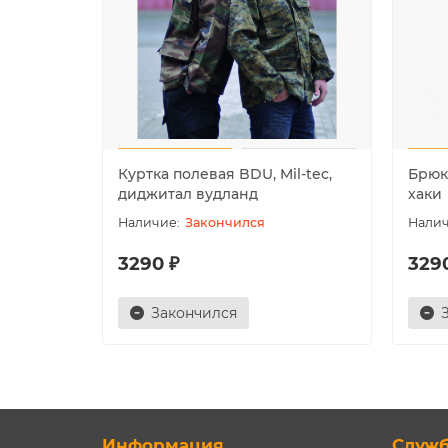
Куртка полевая BDU, Mil-tec,
Брюк
диджитал вудланд
хаки
Закончился
3290 ₽
329
Закончился
Информация
Служ