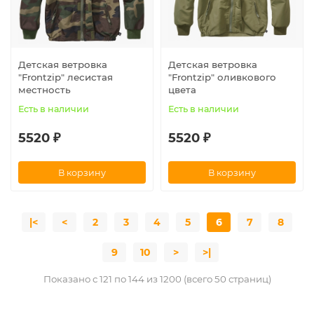
Детская ветровка
Детская ветровка
"Frontzip" лесистая
"Frontzip" оливкового
местность
цвета
Есть в наличии
Есть в наличии
5520 ₽
5520 ₽
В корзину
В корзину
|<
<
2
3
4
5
6
7
8
9
10
>
>|
Показано с 121 по 144 из 1200 (всего 50 страниц)