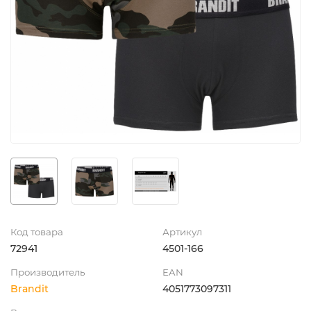
Код товара
Артикул
72941
4501-166
Производитель
EAN
Brandit
4051773097311