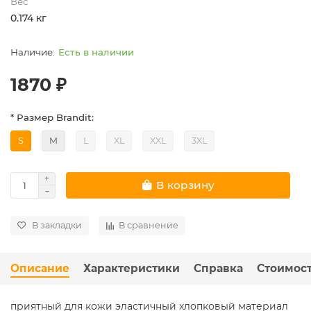
Вес
0.174 кг
Есть в наличии
1870 ₽
* Размер Brandit:
S
M
L
XL
XXL
3XL
В корзину
В закладки
В сравнение
Описание
Характеристики
Справка
Стоимост
приятный для кожи эластичный хлопковый материал