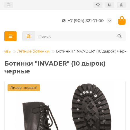
+7 (904) 321-71-00
Обувь
Летние ботинки
Ботинки "INVADER" (10 дырок) черн
Ботинки "INVADER" (10 дырок)
черные
Лидер продаж!