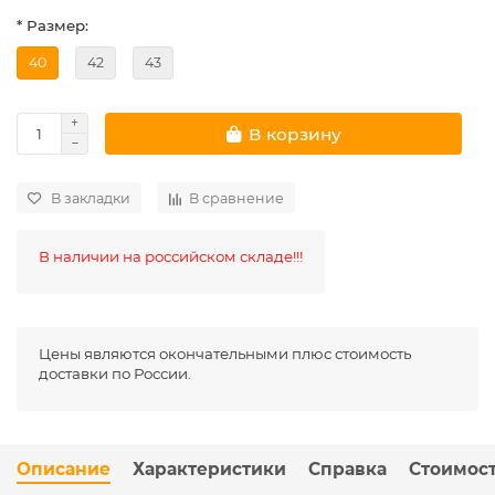
* Размер:
40
42
43
В корзину
В закладки
В сравнение
В наличии на российском складе!!!
Цены являются окончательными плюс стоимость
доставки по России.
Описание
Характеристики
Справка
Стоимост