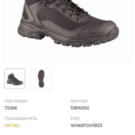
Код товара
Артикул
72266
12816002
Производитель
EAN
Mil-tec
4046872411823