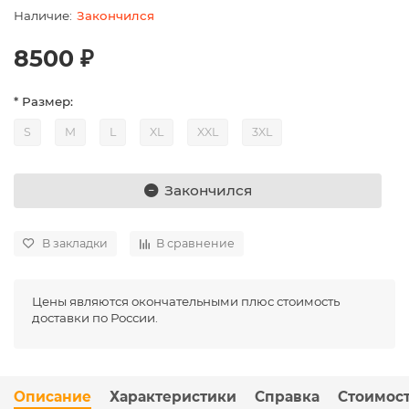
Закончился
8500 ₽
* Размер:
S
M
L
XL
XXL
3XL
Закончился
В закладки
В сравнение
Цены являются окончательными плюс стоимость
доставки по России.
Описание
Характеристики
Справка
Стоимост