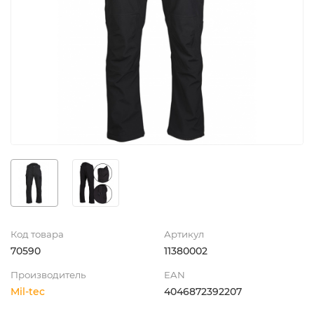
Код товара
Артикул
70590
11380002
Производитель
EAN
Mil-tec
4046872392207