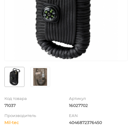
Код товара
Артикул
71037
16027702
Производитель
EAN
Mil-tec
4046872376450