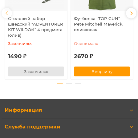
Столовый набор
Футболка "TOP GUN"
шведский "ADVENTURER
Pete Mitchell Maverick,
KIT WILDO®" 4 предмета
оливковая
(олив)
Закончился
Очень мало
1490 ₽
2670 ₽
Закончился
В корзину
Информация
Служба поддержки