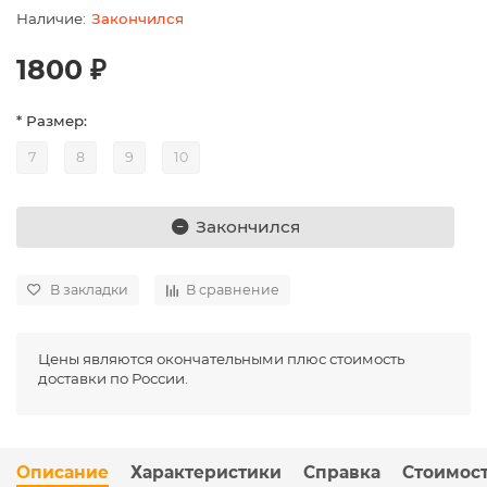
Закончился
1800 ₽
* Размер:
7
8
9
10
Закончился
В закладки
В сравнение
Цены являются окончательными плюс стоимость
доставки по России.
Описание
Характеристики
Справка
Стоимост