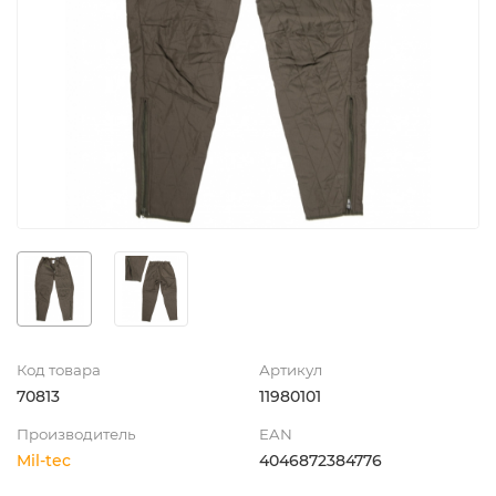
Код товара
Артикул
70813
11980101
Производитель
EAN
Mil-tec
4046872384776