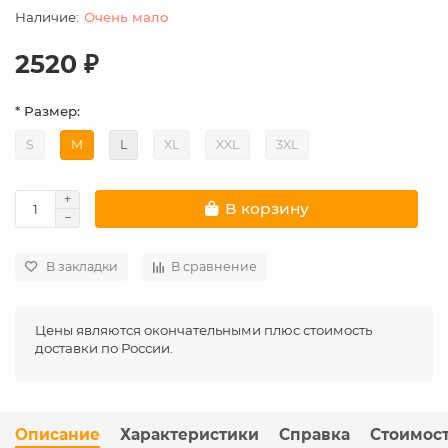
Очень мало
2520 ₽
* Размер:
S
M
L
XL
XXL
3XL
В корзину
В закладки
В сравнение
Цены являются окончательными плюс стоимость
доставки по России.
Описание
Характеристики
Справка
Стоимост