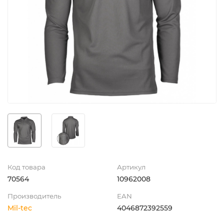
Код товара
Артикул
70564
10962008
Производитель
EAN
Mil-tec
4046872392559