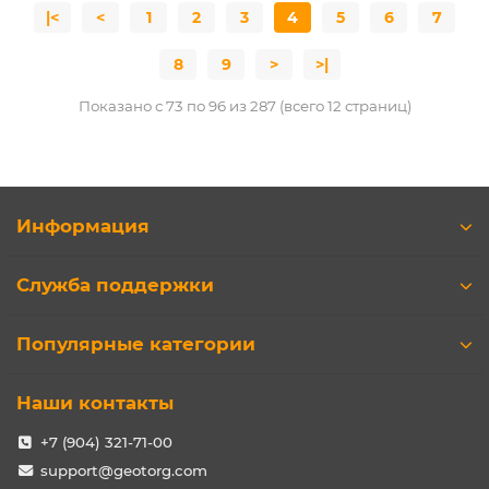
|<
<
1
2
3
4
5
6
7
8
9
>
>|
Показано с 73 по 96 из 287 (всего 12 страниц)
Информация
Служба поддержки
Популярные категории
Наши контакты
+7 (904) 321-71-00
support@geotorg.com