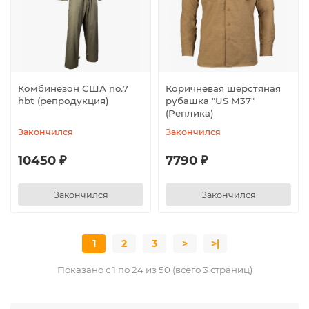
Комбинезон США no.7
Коричневая шерстяная
hbt (репродукция)
рубашка "US M37"
(Реплика)
Закончился
Закончился
10450 ₽
7790 ₽
Закончился
Закончился
1
2
3
>
>|
Показано с 1 по 24 из 50 (всего 3 страниц)