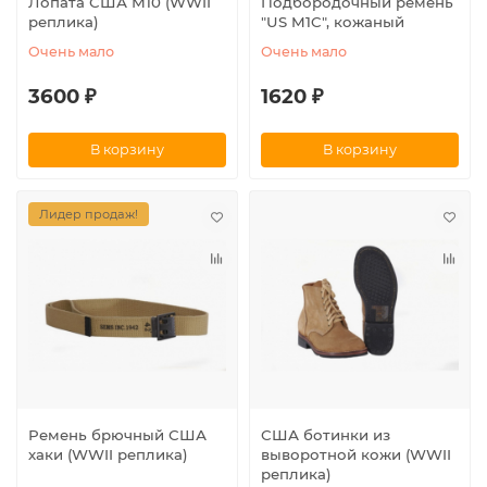
Лопата США М10 (WWII
Подбородочный ремень
реплика)
"US M1C", кожаный
Очень мало
Очень мало
3600 ₽
1620 ₽
В корзину
В корзину
Лидер продаж!
Ремень брючный США
США ботинки из
хаки (WWII реплика)
выворотной кожи (WWII
реплика)