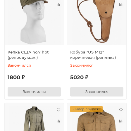
Кепка США no.7 hbt
Кобура "US M12"
(репродукция)
коричневая (реплика)
Закончился
Закончился
1800 ₽
5020 ₽
Закончился
Закончился
Лидер продаж!