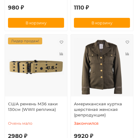
980 ₽
1110 ₽
В корзину
В корзину
Лидер продаж!
США ремень М36 хаки
Американская куртка
130см (WWII реплика)
шерстяная женская
(репродукция)
Очень мало
Закончился
2980 ₽
9920 ₽