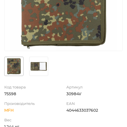
Код товара
Артикул
75598
30984V
Производитель
EAN
MFH
4044633037602
Вес
1.244 кг