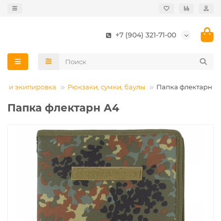
+7 (904) 321-71-00
е и экипировка
Рюкзаки, сумки, баулы
Папка флектарн А
Папка флектарн А4