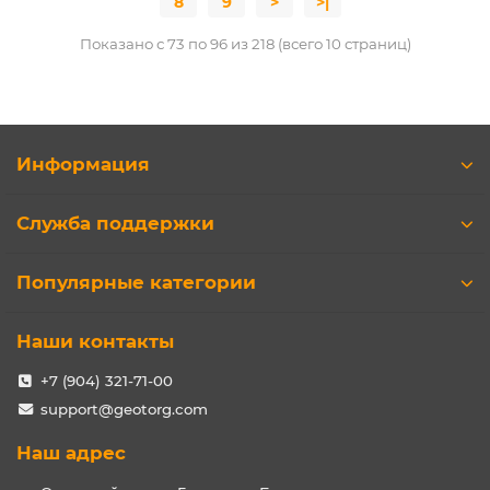
8
9
>
>|
Показано с 73 по 96 из 218 (всего 10 страниц)
Информация
Служба поддержки
Популярные категории
Наши контакты
+7 (904) 321-71-00
support@geotorg.com
Наш адрес