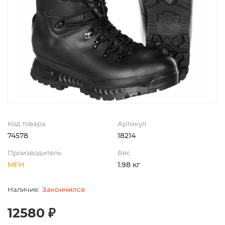
Код товара
Артикул
74578
18214
Производитель
Вес
MFH
1.98 кг
Закончился
12580 ₽