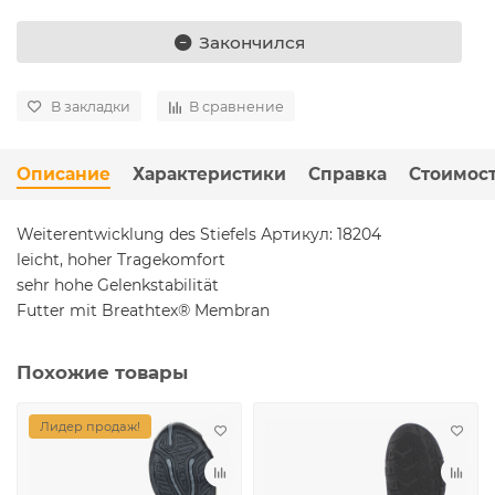
Закончился
В закладки
В сравнение
Описание
Характеристики
Справка
Стоимост
Weiterentwicklung des Stiefels Артикул: 18204
leicht, hoher Tragekomfort
sehr hohe Gelenkstabilität
Futter mit Breathtex® Membran
Похожие товары
Лидер продаж!