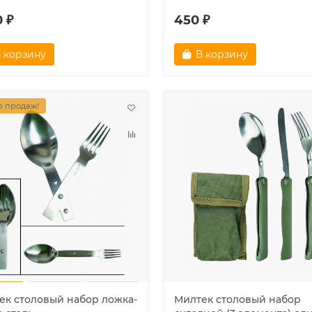
 ₽
450 ₽
 корзину
В корзину
 продаж!
ек столовый набор ложка-
Милтек столовый набор