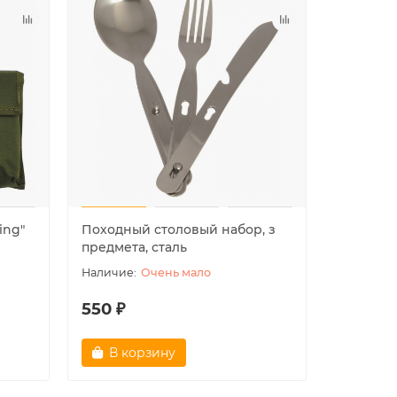
310 ₽
1550 ₽
В корзину
В ко
ing"
Походный столовый набор, з
предмета, сталь
Очень мало
550 ₽
В корзину