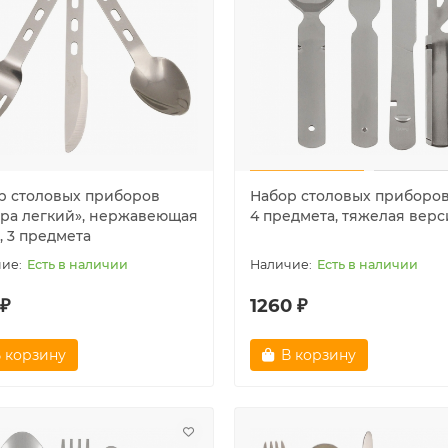
 продаж!
Лидер продаж!
р столовых приборов
Набор столовых приборо
тра легкий», нержавеющая
4 предмета, тяжелая верс
, 3 предмета
Есть в наличии
Есть в наличии
 ₽
1260 ₽
а американского матроса
Аптечка первой помощи
 корзину
В корзину
", белая
средняя, Mil-tec
Очень мало
Очень мало