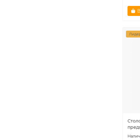
В
Лидер
Стол
пред