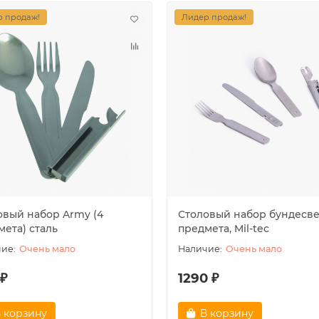
 продаж!
Лидер продаж!
овый набор Army (4
Столовый набор бундесве
мета) сталь
предмета, Mil-tec
Очень мало
Очень мало
 ₽
1290 ₽
 корзину
В корзину