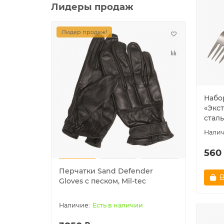
Лидеры продаж
Лидер продаж!
Лидер
Набо
«Экс
сталь
560
Перчатки Sand Defender
Шапк
В
Gloves с песком, Mil-tec
"NAVY
Есть в наличии