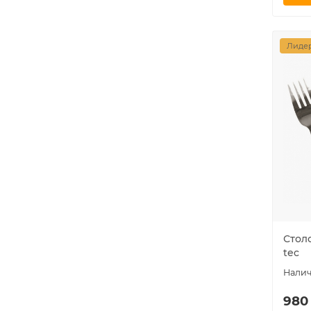
Лидер
Столо
tec
980