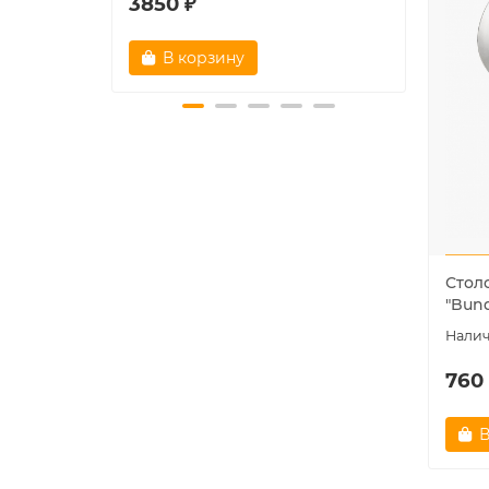
3850 ₽
1780
В корзину
В
Стол
"Bun
760
В