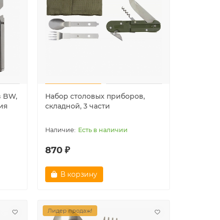
Лидер продаж!
Лидер пр
в BW,
Набор столовых приборов,
ия
складной, 3 части
Есть в наличии
870 ₽
Контейнер для спичек
Шапка а
В корзину
водонепроницаемый, Mil-tec,
"NAVY" 
олива
Очень мало
Лидер продаж!