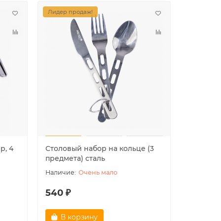
Лидер продаж!
р, 4
Столовый набор на кольце (3
предмета) сталь
Очень мало
540 ₽
В корзину