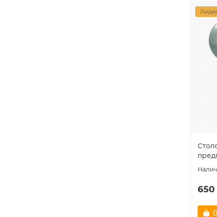
Лидер
Стол
пред
650
В