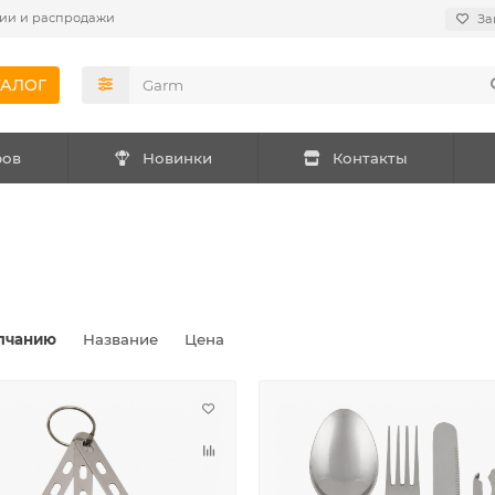
ии и распродажи
За
ТАЛОГ
ров
Новинки
Контакты
лчанию
Название
Цена