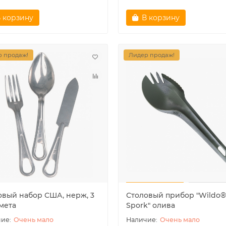
 корзину
В корзину
 продаж!
Лидер продаж!
овый набор США, нерж, 3
Столовый прибор "Wildo®
мета
Spork" олива
Очень мало
Очень мало