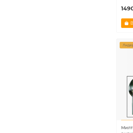
1490
В
Лидер
Милт