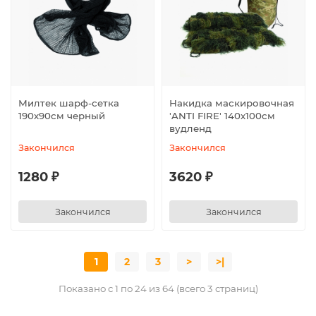
Милтек шарф-сетка
Накидка маскировочная
190х90см черный
'ANTI FIRE' 140х100см
вудленд
Закончился
Закончился
1280 ₽
3620 ₽
Закончился
Закончился
1
2
3
>
>|
Показано с 1 по 24 из 64 (всего 3 страниц)