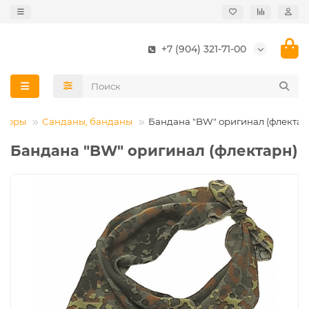
+7 (904) 321-71-00
уборы
Санданы, банданы
Бандана "BW" оригинал (флектар
Бандана "BW" оригинал (флектарн)