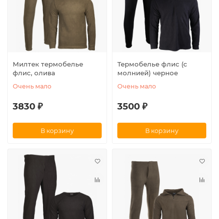
Милтек термобелье
Термобелье флис (с
флис, олива
молнией) черное
Очень мало
Очень мало
3830 ₽
3500 ₽
В корзину
В корзину