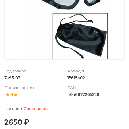
Код товара
Артикул
7493-03
15615402
Производитель
EAN
Mil-tec
4046872265228
Закончился
2650 ₽