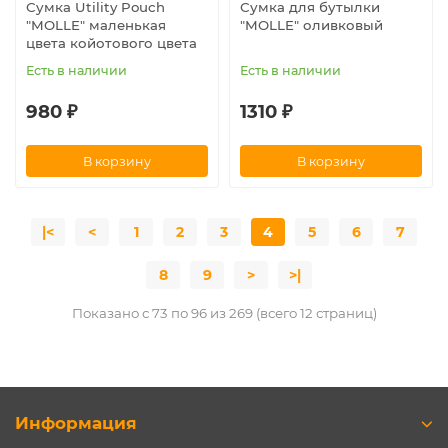
Сумка Utility Pouch
Сумка для бутылки
"MOLLE" маленькая
"MOLLE" оливковый
цвета койотового цвета
Есть в наличии
Есть в наличии
980 ₽
1310 ₽
В корзину
В корзину
|<
<
1
2
3
4
5
6
7
8
9
>
>|
Показано с 73 по 96 из 269 (всего 12 страниц)
Информация