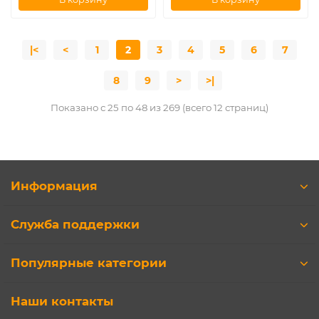
|<
<
1
2
3
4
5
6
7
8
9
>
>|
Показано с 25 по 48 из 269 (всего 12 страниц)
Информация
Служба поддержки
Популярные категории
Наши контакты