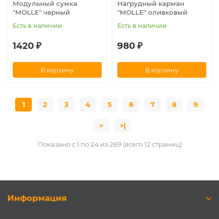
Модульный сумка
Нагрудный карман
"MOLLE" черный
"MOLLE" оливковый
Есть в наличии
Есть в наличии
1420 ₽
980 ₽
В корзину
В корзину
1
2
3
4
5
6
7
8
9
>
>|
Показано с 1 по 24 из 269 (всего 12 страниц)
Информация